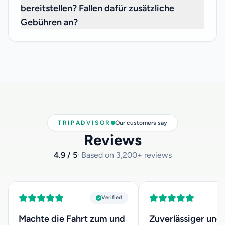
bereitstellen? Fallen dafür zusätzliche
Gebühren an?
Wir freuen uns, Ihnen mitteilen zu können, dass wir
Kindersitze für Säuglinge unter 3 Jahren kostenlos
anbieten können. Wenn Sie einen benötigen, teilen Sie uns
dies bitte bei der Reservierung mit und geben Sie uns das
Alter Ihres Kindes an, damit wir den passenden Kindersitz
für Sie bereit haben.
TRIPADVISOR
Our customers say
Reviews
4.9 / 5
· Based on 3,200+ reviews
Verified
Machte die Fahrt zum und
Zuverlässiger und