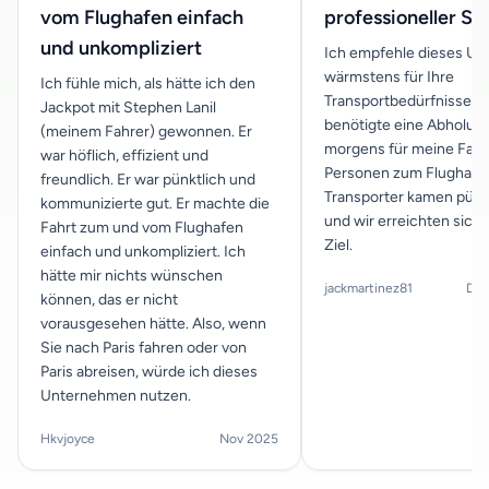
vom Flughafen einfach
professioneller Se
und unkompliziert
Ich empfehle dieses U
wärmstens für Ihre
Ich fühle mich, als hätte ich den
Transportbedürfnisse. I
Jackpot mit Stephen Lanil
benötigte eine Abholun
(meinem Fahrer) gewonnen. Er
morgens für meine Famil
war höflich, effizient und
Personen zum Flughafen 
freundlich. Er war pünktlich und
Transporter kamen pünk
kommunizierte gut. Er machte die
und wir erreichten sich
Fahrt zum und vom Flughafen
Ziel.
einfach und unkompliziert. Ich
hätte mir nichts wünschen
jackmartinez81
Dec
können, das er nicht
vorausgesehen hätte. Also, wenn
Sie nach Paris fahren oder von
Paris abreisen, würde ich dieses
Unternehmen nutzen.
Hkvjoyce
Nov 2025