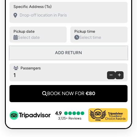
Swap pickup and destination
Specific Address (To)
Pickup date
Pickup time
ADD RETURN
Passengers
1
BOOK NOW FOR
€80