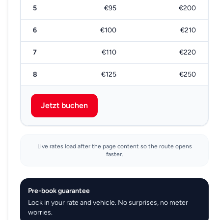
5
€95
€200
6
€100
€210
7
€110
€220
8
€125
€250
Jetzt buchen
Live rates load after the page content so the route opens
faster.
Pre-book guarantee
Lock in your rate and vehicle. No surprises, no meter
worries.