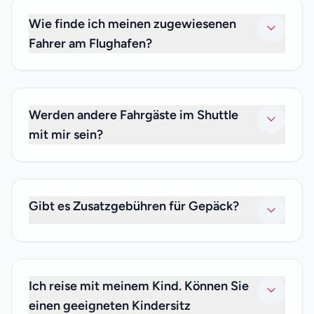
Bahnhof in Paris an.
Wie finde ich meinen zugewiesenen
Fahrer am Flughafen?
Unser Fahrer wartet nach der Zollabfertigung mit einem
Namensschild auf Sie und begleitet Sie zu Ihrem Shuttle.
Wenn Sie den Fahrer nicht finden können, rufen Sie uns
Werden andere Fahrgäste im Shuttle
bitte unter +33 (0)6 59 19 82 87 an.
mit mir sein?
Nein. Da wir nur private Transfers anbieten, sind nur Sie
und Ihre Familie und Freunde, mit denen Sie reisen, im
Shuttle. Wir bieten keine gemeinsamen Transferdienste
Gibt es Zusatzgebühren für Gepäck?
an.
Nein. Ihr privater Transferpreis ist inklusive
Gepäckgebühren, daher müssen Sie sich keine Gedanken
über zusätzliche Gebühren machen.
Ich reise mit meinem Kind. Können Sie
einen geeigneten Kindersitz