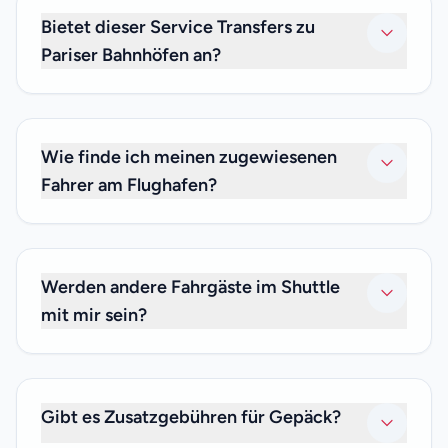
Flughafen Orly und Flughafen Beauvais-Tillé.
Bietet dieser Service Transfers zu
Pariser Bahnhöfen an?
Ja. Wir bieten private Transfers zu oder von jedem
Bahnhof in Paris an.
Wie finde ich meinen zugewiesenen
Fahrer am Flughafen?
Unser Fahrer wartet nach der Zollabfertigung mit einem
Namensschild auf Sie und begleitet Sie zu Ihrem Shuttle.
Wenn Sie den Fahrer nicht finden können, rufen Sie uns
Werden andere Fahrgäste im Shuttle
bitte unter +33 (0)6 59 19 82 87 an.
mit mir sein?
Nein. Da wir nur private Transfers anbieten, sind nur Sie
und Ihre Familie und Freunde, mit denen Sie reisen, im
Shuttle. Wir bieten keine gemeinsamen Transferdienste
Gibt es Zusatzgebühren für Gepäck?
an.