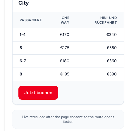
City
ONE
HIN- UND
PASSAGIERE
WAY
RÜCKFAHRT
1-4
€170
€340
5
€175
€350
6-7
€180
€360
8
€195
€390
Jetzt buchen
Live rates load after the page content so the route opens
faster.