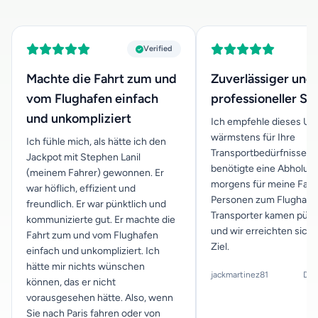
Verified
Machte die Fahrt zum und
Zuverlässiger und
vom Flughafen einfach
professioneller Se
und unkompliziert
Ich empfehle dieses U
wärmstens für Ihre
Ich fühle mich, als hätte ich den
Transportbedürfnisse. I
Jackpot mit Stephen Lanil
benötigte eine Abholun
(meinem Fahrer) gewonnen. Er
morgens für meine Famil
war höflich, effizient und
Personen zum Flughafen 
freundlich. Er war pünktlich und
Transporter kamen pünk
kommunizierte gut. Er machte die
und wir erreichten sich
Fahrt zum und vom Flughafen
Ziel.
einfach und unkompliziert. Ich
hätte mir nichts wünschen
jackmartinez81
Dec
können, das er nicht
vorausgesehen hätte. Also, wenn
Sie nach Paris fahren oder von