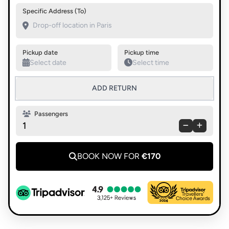
Swap pickup and destination
Specific Address (To)
Pickup date
Pickup time
ADD RETURN
Passengers
1
BOOK NOW FOR
€170