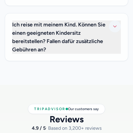
Nein. Ihr privater Transferpreis ist inklusive
Gepäckgebühren, daher müssen Sie sich keine Gedanken
über zusätzliche Gebühren machen.
Ich reise mit meinem Kind. Können Sie
einen geeigneten Kindersitz
bereitstellen? Fallen dafür zusätzliche
Gebühren an?
Wir freuen uns, Ihnen mitteilen zu können, dass wir
Kindersitze für Säuglinge unter 3 Jahren kostenlos
anbieten können. Wenn Sie einen benötigen, teilen Sie uns
dies bitte bei der Reservierung mit und geben Sie uns das
Alter Ihres Kindes an, damit wir den passenden Kindersitz
für Sie bereit haben.
TRIPADVISOR
Our customers say
Reviews
4.9 / 5
· Based on 3,200+ reviews