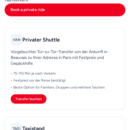
vorhersehbarste Timing. Halten Sie
Book a private ride
Buchungsbestätigungen offline, teilen Sie genaue
Flugdetails mit und berücksichtigen Sie Einwanderung
und Gepäckausgabe, bevor Sie Abholerwartungen
festlegen. Eine kleine Menge Planung vor der Abreise
Privater Shuttle
VAN
spart normalerweise erhebliche Zeit und Unsicherheit
nach der Landung in Beauvais.
Vorgebuchter Tür-zu-Tür-Transfer von der Ankunft in
Beauvais zu Ihrer Adresse in Paris mit Festpreis und
Gepäckhilfe.
• 75-110 Min je nach Verkehr
• Festpreis vor der Reise bestätigt
• Beste Option für Familien, Gruppen und mehrere Taschen
Transfer buchen
Taxistand
TAXI