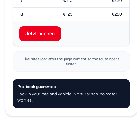
7
€110
€220
8
€125
€250
Jetzt buchen
Live rates load after the page content so the route opens
faster.
Pre-book guarantee
Lock in your rate and vehicle. No surprises, no meter
worries.