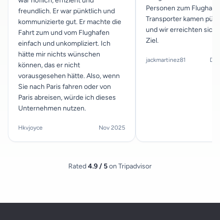
war höflich, effizient und
Personen zum Flughafen 
freundlich. Er war pünktlich und
Transporter kamen pünk
kommunizierte gut. Er machte die
und wir erreichten sich
Fahrt zum und vom Flughafen
Ziel.
einfach und unkompliziert. Ich
hätte mir nichts wünschen
jackmartinez81
Dec
können, das er nicht
vorausgesehen hätte. Also, wenn
Sie nach Paris fahren oder von
Paris abreisen, würde ich dieses
Unternehmen nutzen.
Hkvjoyce
Nov 2025
Rated
4.9 / 5
on Tripadvisor