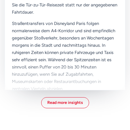
Sie die Tür-zu-Tür-Reisezeit statt nur der angegebenen
Fahrtdauer.
Straßentransfers von Disneyland Paris folgen
normalerweise dem A4-Korridor und sind empfindlich
gegenüber Stoßverkehr, besonders an Wochentagen
morgens in die Stadt und nachmittags hinaus. In
ruhigeren Zeiten können private Fahrzeuge und Taxis
sehr effizient sein. Während der Spitzenzeiten ist es
sinnvoll, einen Puffer von 20 bis 30 Minuten
hinzuzufügen, wenn Sie auf Zugabfahrten,
Museumskarten oder Restaurantbuchungen in
zentralen Vierteln abzielen.
RER A ist normalerweise die beste Werteoption für
Read more insights
Reisende mit leichtem Gepäck und Unterkunft in der
Nähe einer angebundenen Station. Sie fährt häufig
und vermeidet Straßenstaus, aber überfüllte Wagen zu
Stoßzeiten können mit Kinderwagen oder großen