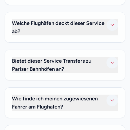
Sie können aus den folgenden Abhol- und
Absetzhaltestellen wählen oder rufen Sie uns an, wenn Sie
eine maßgeschneiderte Fahrt bevorzugen.
Welche Flughäfen deckt dieser Service
Unsere Fahrer können Sie von Ihrem Hotel oder einem
ab?
anderen Ort Ihrer Wahl in Paris und seinen Vororten
abholen oder absetzen.
Wir decken Frankreichs wichtigste internationale
Flughäfen ab: Flughafen Roissy / Charles de Gaulle (CDG),
Flughafen Orly und Flughafen Beauvais-Tillé.
Bietet dieser Service Transfers zu
Pariser Bahnhöfen an?
Ja. Wir bieten private Transfers zu oder von jedem
Bahnhof in Paris an.
Wie finde ich meinen zugewiesenen
Fahrer am Flughafen?
Unser Fahrer wartet nach der Zollabfertigung mit einem
Namensschild auf Sie und begleitet Sie zu Ihrem Shuttle.