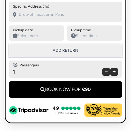
Swap pickup and destination
Specific Address (To)
Pickup date
Pickup time
ADD RETURN
Passengers
1
BOOK NOW FOR
€90