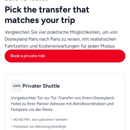
zu wählen, besteht darin, Ihre Prioritäten vor der
Pick the transfer that
Buchung zu ordnen: schnellste Ankunft, niedrigste
Kosten oder einfachste Erfahrung mit Gepäck. Dann
matches your trip
passen Sie diese Prioritäten an eine realistische
Abfahrtszeit von Disneyland und Ihren genauen Zielort
Vergleichen Sie vier praktische Möglichkeiten, um von
in Paris an. Mit diesem Ansatz vermeiden Sie Last-
Disneyland Paris nach Paris zu reisen, mit realistischen
Minute-Änderungen und kommen mit
Fahrtzeiten und Kostenerwartungen für jeden Modus.
vorhersehbarerem Timing für Check-in, Meetings oder
Book a private ride
Sightseeing-Pläne an.
Privater Shuttle
VAN
Vorgebuchter Tür-zu-Tür-Transfer von Ihrem Disneyland-
Hotel zu Ihrer Pariser Adresse mit Abholkoordination und
Festpreis vor der Reise.
• 40-60 Min. bei typischem Verkehr
• Festpreis vor Abholung bestätigt