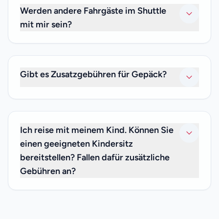
Wenn Sie den Fahrer nicht finden können, rufen Sie uns
Werden andere Fahrgäste im Shuttle
bitte unter +33 (0)6 59 19 82 87 an.
mit mir sein?
Nein. Da wir nur private Transfers anbieten, sind nur Sie
und Ihre Familie und Freunde, mit denen Sie reisen, im
Shuttle. Wir bieten keine gemeinsamen Transferdienste
Gibt es Zusatzgebühren für Gepäck?
an.
Nein. Ihr privater Transferpreis ist inklusive
Gepäckgebühren, daher müssen Sie sich keine Gedanken
über zusätzliche Gebühren machen.
Ich reise mit meinem Kind. Können Sie
einen geeigneten Kindersitz
bereitstellen? Fallen dafür zusätzliche
Gebühren an?
Wir freuen uns, Ihnen mitteilen zu können, dass wir
Kindersitze für Säuglinge unter 3 Jahren kostenlos
anbieten können. Wenn Sie einen benötigen, teilen Sie uns