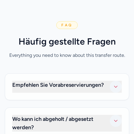
FAQ
Häufig gestellte Fragen
Everything you need to know about this transfer route.
Empfehlen Sie Vorabreservierungen?
Es ist am besten, eine Buchung mindestens 24 Stunden
im Voraus vorzunehmen, um Enttäuschungen zu
vermeiden und uns zu helfen, sicherzustellen, dass Ihr
Wo kann ich abgeholt / abgesetzt
Shuttle pünktlich für Sie bereit ist. Müssen Sie am selben
werden?
Tag reisen? Keine Sorge. Wir werden unser Bestes geben,
um Ihre Last-Minute-Anfragen zu erfüllen.