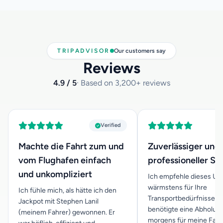
dies bitte bei der Reservierung mit und geben Sie uns das
Alter Ihres Kindes an, damit wir den passenden Kindersitz
für Sie bereit haben.
TRIPADVISOR
Our customers say
Reviews
4.9 / 5
· Based on 3,200+ reviews
Verified
Machte die Fahrt zum und
Zuverlässiger und
vom Flughafen einfach
professioneller Se
und unkompliziert
Ich empfehle dieses U
wärmstens für Ihre
Ich fühle mich, als hätte ich den
Transportbedürfnisse. I
Jackpot mit Stephen Lanil
benötigte eine Abholun
(meinem Fahrer) gewonnen. Er
morgens für meine Famil