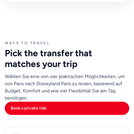
Ankunftsfenster. Wenn Sie Restaurantbuchungen,
zeitgesteuerten Parkzugang oder kleine Kinder haben,
die schnellere Registrierung benötigen, ist eine direkte
Fahrt normalerweise einfacher zu handhaben als auf
den nächsten geplanten Bus zu warten.
WAYS TO TRAVEL
Ein praktischer Ansatz ist die Wahl des Transports
Pick the transfer that
basierend auf Ihrem genauen Abholbezirk, der
Gruppengröße, dem Gepäckprofil und der
matches your trip
Registrierungsfrist bei Disneyland Paris. Bestätigen Sie
Adressen im Voraus, halten Sie Telefondaten aktiv und
Wählen Sie eine von vier praktischen Möglichkeiten, um
planen Sie einen bescheidenen Zeitpuffer ein. Diese
von Paris nach Disneyland Paris zu reisen, basierend auf
kleinen Schritte reduzieren Stress und machen den
Budget, Komfort und wie viel Flexibilität Sie am Tag
Transfer von Paris eher organisiert als gehetzt.
benötigen.
Book a private ride