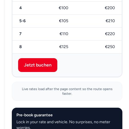
4
€100
€200
5-6
€105
€210
7
€110
€220
8
€125
€250
Jetzt buchen
Live rates load after the page content so the route opens
faster.
Pre-book guarantee
Lock in your rate and vehicle. No surprises, no meter
worries.