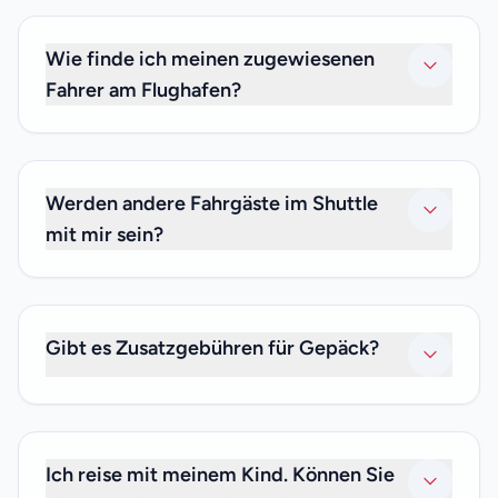
Ja. Wir bieten private Transfers zu oder von jedem
Bahnhof in Paris an.
Wie finde ich meinen zugewiesenen
Fahrer am Flughafen?
Unser Fahrer wartet nach der Zollabfertigung mit einem
Namensschild auf Sie und begleitet Sie zu Ihrem Shuttle.
Wenn Sie den Fahrer nicht finden können, rufen Sie uns
Werden andere Fahrgäste im Shuttle
bitte unter +33 (0)6 59 19 82 87 an.
mit mir sein?
Nein. Da wir nur private Transfers anbieten, sind nur Sie
und Ihre Familie und Freunde, mit denen Sie reisen, im
Shuttle. Wir bieten keine gemeinsamen Transferdienste
Gibt es Zusatzgebühren für Gepäck?
an.
Nein. Ihr privater Transferpreis ist inklusive
Gepäckgebühren, daher müssen Sie sich keine Gedanken
über zusätzliche Gebühren machen.
Ich reise mit meinem Kind. Können Sie