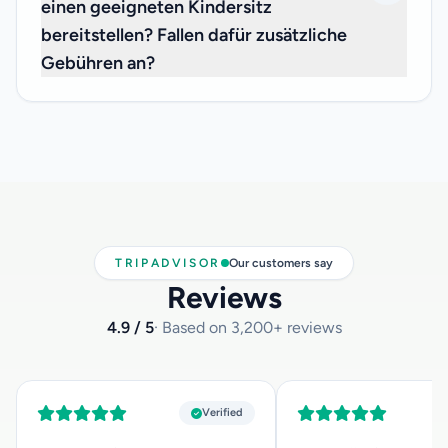
einen geeigneten Kindersitz
bereitstellen? Fallen dafür zusätzliche
Gebühren an?
Wir freuen uns, Ihnen mitteilen zu können, dass wir
Kindersitze für Säuglinge unter 3 Jahren kostenlos
anbieten können. Wenn Sie einen benötigen, teilen Sie uns
dies bitte bei der Reservierung mit und geben Sie uns das
Alter Ihres Kindes an, damit wir den passenden Kindersitz
für Sie bereit haben.
TRIPADVISOR
Our customers say
Reviews
4.9 / 5
· Based on 3,200+ reviews
Verified