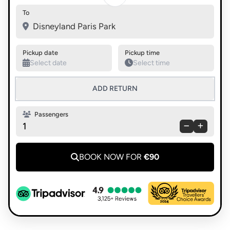
Swap pickup and destination
To
Disneyland Paris Park
Pickup date
Pickup time
ADD RETURN
Passengers
1
BOOK NOW FOR
€90