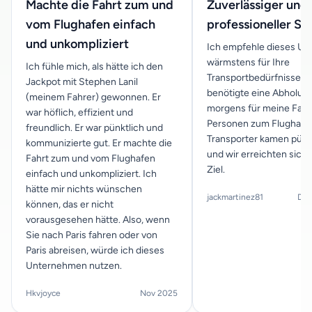
Machte die Fahrt zum und
Zuverlässiger und
vom Flughafen einfach
professioneller Se
und unkompliziert
Ich empfehle dieses U
wärmstens für Ihre
Ich fühle mich, als hätte ich den
Transportbedürfnisse. I
Jackpot mit Stephen Lanil
benötigte eine Abholun
(meinem Fahrer) gewonnen. Er
morgens für meine Famil
war höflich, effizient und
Personen zum Flughafen 
freundlich. Er war pünktlich und
Transporter kamen pünk
kommunizierte gut. Er machte die
und wir erreichten sich
Fahrt zum und vom Flughafen
Ziel.
einfach und unkompliziert. Ich
hätte mir nichts wünschen
jackmartinez81
Dec
können, das er nicht
vorausgesehen hätte. Also, wenn
Sie nach Paris fahren oder von
Paris abreisen, würde ich dieses
Unternehmen nutzen.
Hkvjoyce
Nov 2025