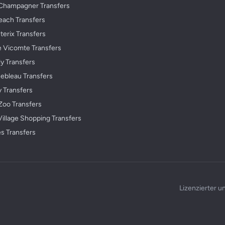
Champagner Transfers
each Transfers
terix Transfers
e Vicomte Transfers
ly Transfers
nebleau Transfers
y Transfers
Zoo Transfers
Village Shopping Transfers
s Transfers
Lizenzierter un