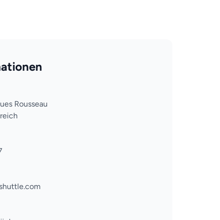
ationen
ques Rousseau
kreich
7
shuttle.com