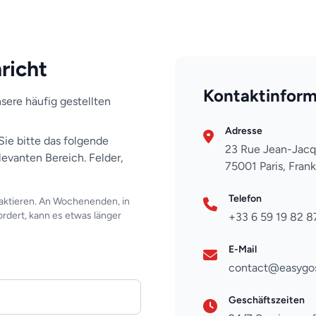
richt
Kontaktinform
ere häufig gestellten
Adresse
ie bitte das folgende
23 Rue Jean-Jac
levanten Bereich. Felder,
75001 Paris, Fran
Telefon
aktieren. An Wochenenden, in
rdert, kann es etwas länger
+33 6 59 19 82 8
E-Mail
contact@easygo
Geschäftszeiten