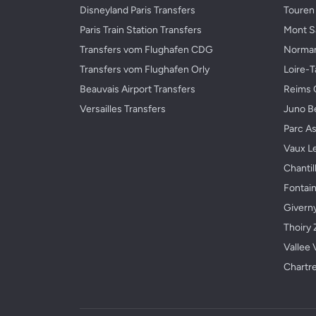
Disneyland Paris Transfers
Touren 
Paris Train Station Transfers
Mont Sa
Transfers vom Flughafen CDG
Norman
Transfers vom Flughafen Orly
Loire-T
Beauvais Airport Transfers
Reims 
Versailles Transfers
Juno B
Parc As
Vaux L
Chantil
Fontai
Givern
Thoiry 
Vallee 
Chartre