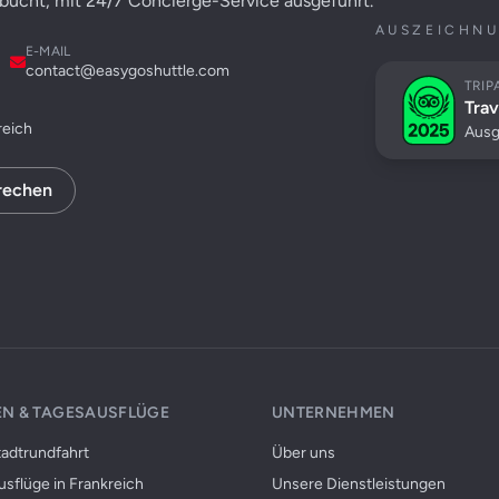
ebucht, mit 24/7 Concierge-Service ausgeführt.
AUSZEICHNU
E-MAIL
contact@easygoshuttle.com
TRIP
Trav
reich
Ausg
rechen
N & TAGESAUSFLÜGE
UNTERNEHMEN
tadtrundfahrt
Über uns
sflüge in Frankreich
Unsere Dienstleistungen