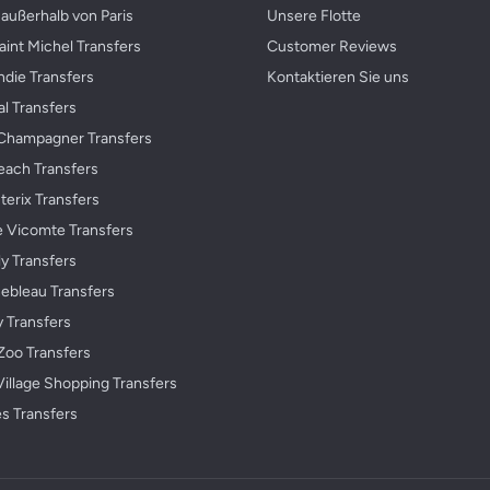
außerhalb von Paris
Unsere Flotte
int Michel Transfers
Customer Reviews
die Transfers
Kontaktieren Sie uns
al Transfers
Champagner Transfers
each Transfers
terix Transfers
e Vicomte Transfers
ly Transfers
nebleau Transfers
y Transfers
Zoo Transfers
Village Shopping Transfers
s Transfers