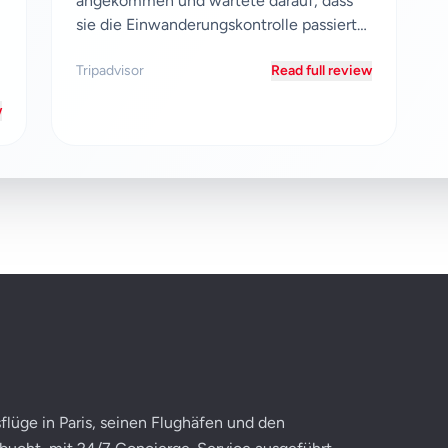
angekommen und wartete darauf, dass
sie die Einwanderungskontrolle passierte.
Der Fahrer kam früh an...
Tripadvisor
Read full review
w
flüge in Paris, seinen Flughäfen und den