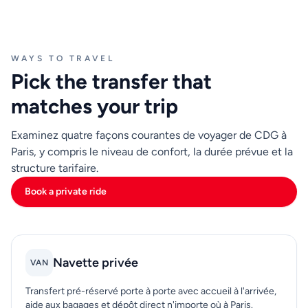
plus difficiles avec des enfants, des bagages
surdimensionnés ou des arrivées tard le soir.
WAYS TO TRAVEL
Une bonne liste de contrôle avant l'arrivée est simple :
Pick the transfer that
gardez votre téléphone connecté à l'atterrissage,
enregistrez votre confirmation de réservation et
matches your trip
vérifiez votre adresse exacte de dépôt à Paris. Ces
détails aident les chauffeurs à vous localiser plus
Examinez quatre façons courantes de voyager de CDG à
rapidement et à éviter la confusion aux points de prise
Paris, y compris le niveau de confort, la durée prévue et la
en charge. Avec l'itinéraire organisé à l'avance, vous
structure tarifaire.
pouvez vous concentrer sur l'enregistrement et le
Book a private ride
début de vos plans au lieu de dépanner le transport à
l'aéroport.
Navette privée
VAN
Transfert pré-réservé porte à porte avec accueil à l'arrivée,
aide aux bagages et dépôt direct n'importe où à Paris.