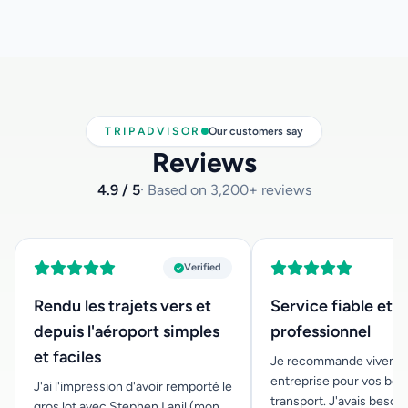
pouvons vous proposer des sièges auto pour les
nourrissons de moins de 3 ans, sans frais supplémentaires.
Si vous en avez besoin, veuillez nous en informer au
moment de votre réservation et indiquez-nous l'âge de
votre enfant afin que nous ayons le siège auto approprié
disponible pour vous.
TRIPADVISOR
Our customers say
Reviews
4.9 / 5
· Based on 3,200+ reviews
Verified
Rendu les trajets vers et
Service fiable et
depuis l'aéroport simples
professionnel
et faciles
Je recommande vivemen
entreprise pour vos bes
J'ai l'impression d'avoir remporté le
transport. J'avais besoi
gros lot avec Stephen Lanil (mon