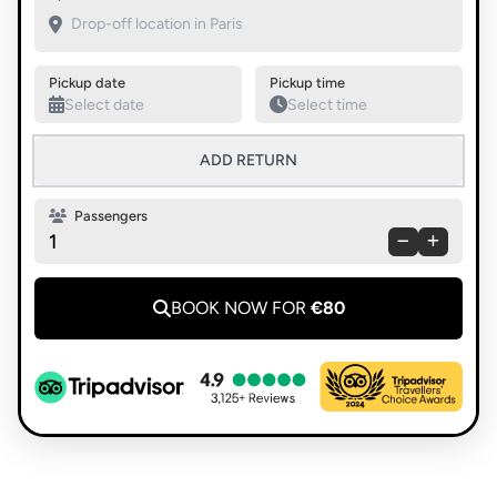
Pickup date
Pickup time
ADD RETURN
Passengers
1
BOOK NOW FOR
€80