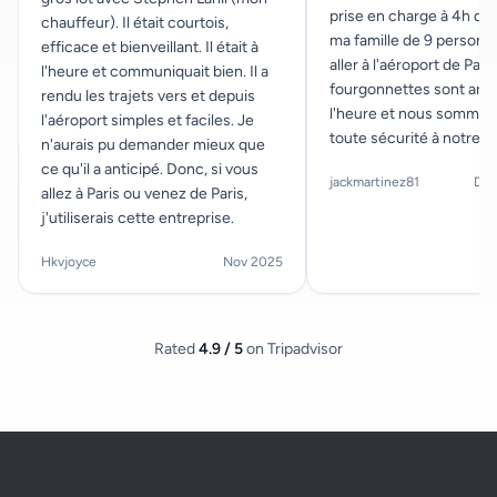
prise en charge à 4h du
chauffeur). Il était courtois,
ma famille de 9 personn
efficace et bienveillant. Il était à
aller à l'aéroport de Paris
l'heure et communiquait bien. Il a
fourgonnettes sont arri
rendu les trajets vers et depuis
l'heure et nous sommes 
l'aéroport simples et faciles. Je
toute sécurité à notre d
n'aurais pu demander mieux que
ce qu'il a anticipé. Donc, si vous
jackmartinez81
Dec
allez à Paris ou venez de Paris,
j'utiliserais cette entreprise.
Hkvjoyce
Nov 2025
Rated
4.9 / 5
on Tripadvisor