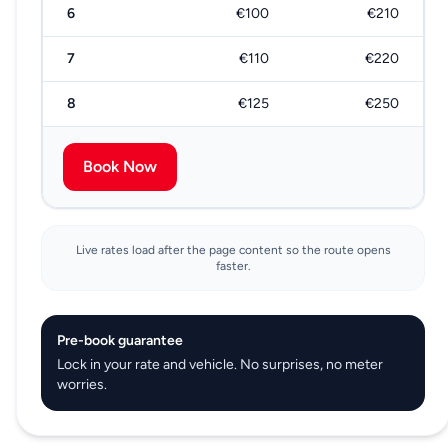
6
€100
€210
7
€110
€220
8
€125
€250
Book Now
Live rates load after the page content so the route opens
faster.
Pre-book guarantee
Lock in your rate and vehicle. No surprises, no meter
worries.