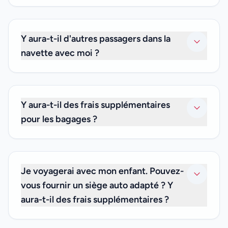
Notre chauffeur vous attendra avec une pancarte à votre
nom après le passage de la douane et vous escortera
jusqu'à votre navette. Si vous ne trouvez pas le chauffeur,
Y aura-t-il d'autres passagers dans la
veuillez nous appeler au +33 (0)6 59 19 82 87.
navette avec moi ?
Non. Comme nous ne proposons que des transferts
privés, ce sera juste vous et les amis ou la famille avec
lesquels vous voyagez. Nous ne proposons pas de
Y aura-t-il des frais supplémentaires
services de transfert partagé.
pour les bagages ?
Non. Le prix de votre transfert privé inclut les frais de
bagages, vous n'avez donc pas à vous soucier de frais
supplémentaires.
Je voyagerai avec mon enfant. Pouvez-
vous fournir un siège auto adapté ? Y
aura-t-il des frais supplémentaires ?
Nous sommes heureux de vous informer que nous