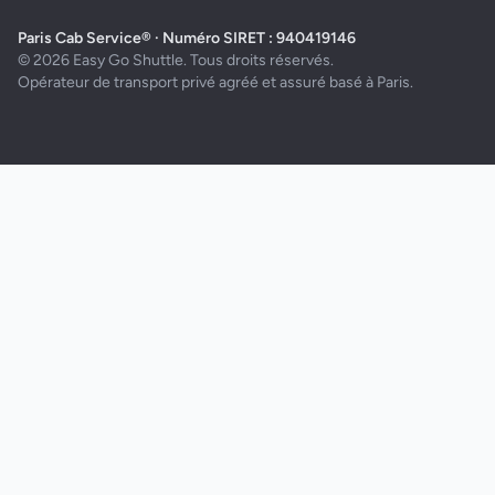
Paris Cab Service® · Numéro SIRET : 940419146
© 2026 Easy Go Shuttle. Tous droits réservés.
Opérateur de transport privé agréé et assuré basé à Paris.