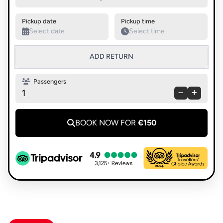
Swap pickup and destination
Pickup date
Pickup time
ADD RETURN
Passengers
1
BOOK NOW FOR
€150