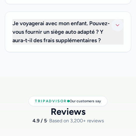
Non. Le prix de votre transfert privé inclut les frais de
bagages, vous n'avez donc pas à vous soucier de frais
supplémentaires.
Je voyagerai avec mon enfant. Pouvez-
vous fournir un siège auto adapté ? Y
aura-t-il des frais supplémentaires ?
Nous sommes heureux de vous informer que nous
pouvons vous proposer des sièges auto pour les
nourrissons de moins de 3 ans, sans frais supplémentaires.
Si vous en avez besoin, veuillez nous en informer au
moment de votre réservation et indiquez-nous l'âge de
votre enfant afin que nous ayons le siège auto approprié
disponible pour vous.
TRIPADVISOR
Our customers say
Reviews
4.9 / 5
· Based on 3,200+ reviews