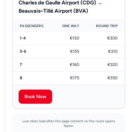
Charles de Gaulle Airport (CDG)
→
Beauvais–Tillé Airport (BVA)
PASSENGERS
ONE WAY
ROUND TRIP
1-4
€150
€300
5-6
€155
€310
7
€160
€320
8
€175
€350
Book Now
Live rates load after the page content so the route opens
faster.