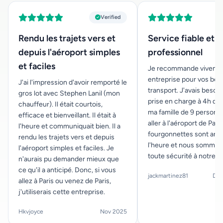
Verified
Rendu les trajets vers et
Service fiable et
depuis l'aéroport simples
professionnel
et faciles
Je recommande vivemen
entreprise pour vos bes
J'ai l'impression d'avoir remporté le
transport. J'avais besoi
gros lot avec Stephen Lanil (mon
prise en charge à 4h du
chauffeur). Il était courtois,
ma famille de 9 personn
efficace et bienveillant. Il était à
aller à l'aéroport de Paris
l'heure et communiquait bien. Il a
fourgonnettes sont arri
rendu les trajets vers et depuis
l'heure et nous sommes 
l'aéroport simples et faciles. Je
toute sécurité à notre d
n'aurais pu demander mieux que
ce qu'il a anticipé. Donc, si vous
jackmartinez81
Dec
allez à Paris ou venez de Paris,
j'utiliserais cette entreprise.
Hkvjoyce
Nov 2025