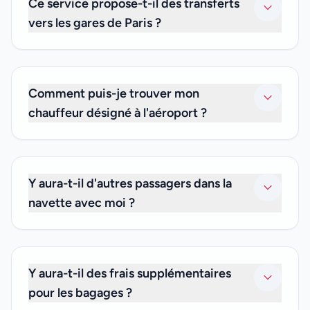
Ce service propose-t-il des transferts
vers les gares de Paris ?
Oui. Nous proposons des transferts privés vers ou depuis
n'importe quelle gare de Paris.
Comment puis-je trouver mon
chauffeur désigné à l'aéroport ?
Notre chauffeur vous attendra avec une pancarte à votre
nom après le passage de la douane et vous escortera
jusqu'à votre navette. Si vous ne trouvez pas le chauffeur,
Y aura-t-il d'autres passagers dans la
veuillez nous appeler au +33 (0)6 59 19 82 87.
navette avec moi ?
Non. Comme nous ne proposons que des transferts
privés, ce sera juste vous et les amis ou la famille avec
lesquels vous voyagez. Nous ne proposons pas de
Y aura-t-il des frais supplémentaires
services de transfert partagé.
pour les bagages ?