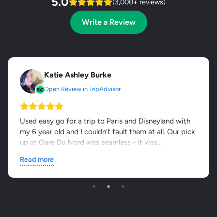
5.0
(3,000+ reviews)
Write a Review
Katie Ashley Burke
Open Review in TripAdvisor
Used easy go for a trip to Paris and Disneyland with
my 6 year old and I couldn't fault them at all. Our pick
up at Gare Du Nord was seamless - it was...
Read more