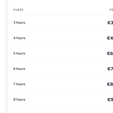
DURÉE
P
€
3 hours
€4
4 hours
€6
5 hours
€
6 hours
€8
7 hours
€
8 hours