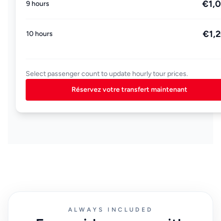
€1,
9 hours
€1,
10 hours
Select passenger count to update hourly tour prices.
Réservez votre transfert maintenant
ALWAYS INCLUDED