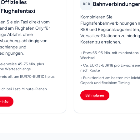
Offizielles
Bahnverbindunge
RER
Flughafentaxi
Kombinieren Sie
n Sie ein Taxi direkt vom
Flughafenbahnverbindungen m
tand am Flughafen Orly für
RER und Regionalzugdiensten
tige Abfahrt ohne
Versailles-Stationen zu niedri
sbuchung, abhängig von
Kosten zu erreichen.
schlange und
bedingungen.
• Etwa 65-95 Min. mit mindestens
Wechsel
alerweise 45-75 Min. plus
• Ca. EUR13-EUR18 pro Erwachsen
che Warteschlange
nach Route
fpreis oft um EUR70-EUR105 plus
• Funktioniert am besten mit leic
Gepäck und flexiblem Timing
lich bei Last-Minute-Plänen
Bahnplaner
i-Info