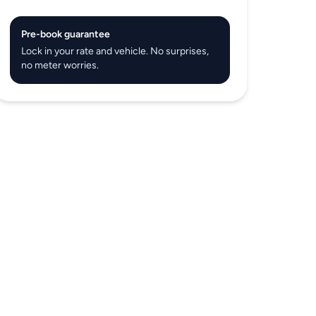
Pre-book guarantee
Lock in your rate and vehicle. No surprises,
no meter worries.