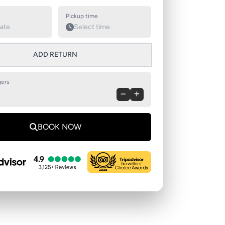
Swap pickup and destination
Pickup time
ADD RETURN
ers
BOOK NOW