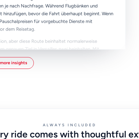
eren je nach Nachfrage. Während Flugbänken und
it hinzufügen, bevor die Fahrt überhaupt beginnt. Wenn
on Pauschalpreisen für vorgebuchte Dienste mit
vor dem Reisetag.
tion, aber diese Route beinhaltet normalerweise
 genauen Ziel in Versailles zwei beinhalten. Mit
tliche Verkehrsmittel effizient genug sein. Wenn sich
more insights
 oder Versailles Rive Gauche befindet, beziehen Sie die
hrtzeit und -kosten schätzen.
, halten Sie Ihre Telefondaten für Abholmeldungen aktiv
nn Sie vorgebuchte Palasttickets haben. Kleine
großen Unterschied. Ein klarer Transportplan vom
Tag konzentriert auf den Besuch zu beginnen, nicht auf
ALWAYS INCLUDED
ry ride comes with thoughtful ex