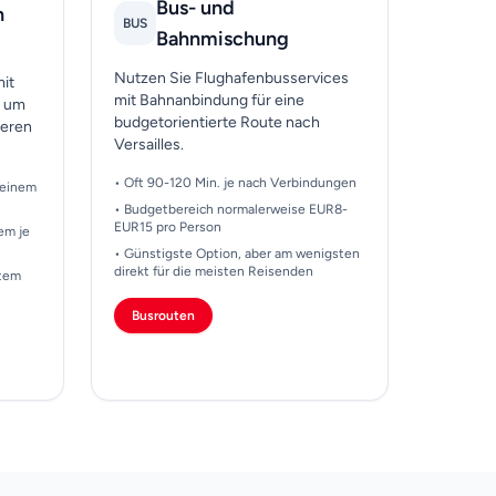
Bus- und
n
BUS
Bahnmischung
Nutzen Sie Flughafenbusservices
it
mit Bahnanbindung für eine
, um
budgetorientierte Route nach
geren
Versailles.
• Oft 90-120 Min. je nach Verbindungen
 einem
• Budgetbereich normalerweise EUR8-
EUR15 pro Person
em je
• Günstigste Option, aber am wenigsten
direkt für die meisten Reisenden
htem
Busrouten