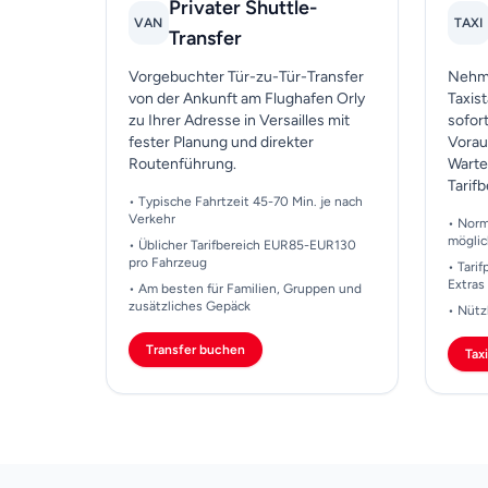
Privater Shuttle-
VAN
TAXI
Transfer
Vorgebuchter Tür-zu-Tür-Transfer
Nehme
von der Ankunft am Flughafen Orly
Taxis
zu Ihrer Adresse in Versailles mit
sofor
fester Planung und direkter
Vorau
Routenführung.
Warte
Tarif
• Typische Fahrtzeit 45-70 Min. je nach
Verkehr
• Norm
mögli
• Üblicher Tarifbereich EUR85-EUR130
pro Fahrzeug
• Tari
Extras
• Am besten für Familien, Gruppen und
zusätzliches Gepäck
• Nütz
Transfer buchen
Tax