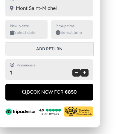
Swap pickup and destination
Mont Saint-Michel
Pickup date
Pickup time
ADD RETURN
Passengers
1
BOOK NOW FOR
€850