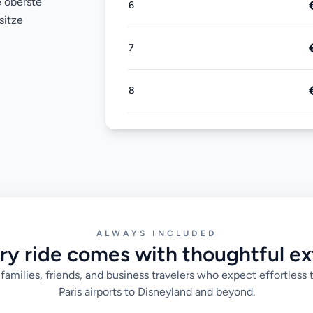
e oberste
6
sitze
7
8
ALWAYS INCLUDED
ry ride comes with thoughtful ex
families, friends, and business travelers who expect effortless 
Paris airports to Disneyland and beyond.