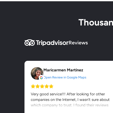
Thousand
Reviews
Maricarmen Martínez
Open Review in Google Maps
Very good service!!! After looking for other
companies on the Internet, I wasn't sure about
which company to trust. I found their reviews
on other webs and...