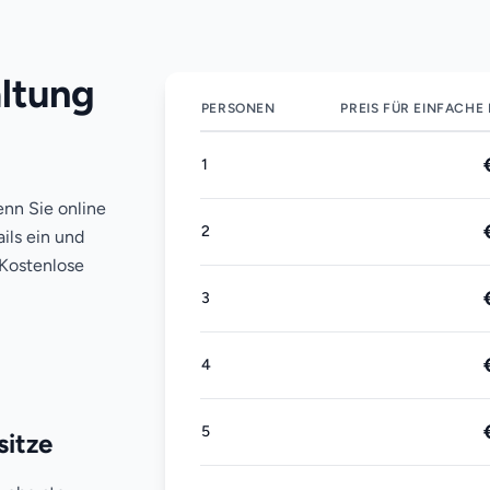
ltung
PERSONEN
PREIS FÜR EINFACHE
1
enn Sie online
2
ils ein und
 Kostenlose
3
4
5
sitze