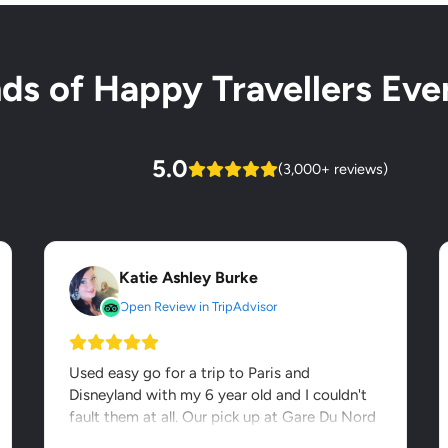
s of Happy Travellers Ever
5.0
(3,000+ reviews)
Katie Ashley Burke
Open Review in TripAdvisor
Used easy go for a trip to Paris and
Disneyland with my 6 year old and I couldn't
fault them at all. Our pick up at Gare Du Nord
was seamless - it was...