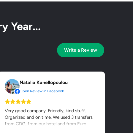
y Year...
Write a Review
Natalia Kanellopoulou
Open Review in Facebook
Very good company. Friendly, kind stuff.
Organized and on time. We used 3 transfers
from CDG, from our hotel and from Euro
Disney. It was value for...