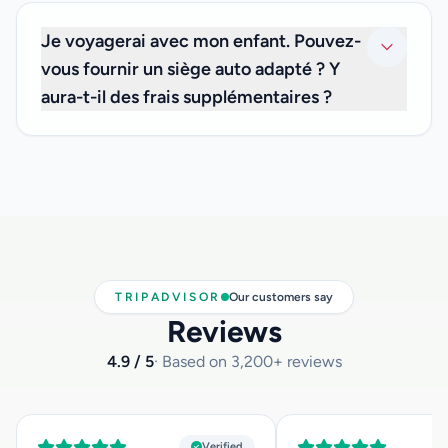
bagages, vous n'avez donc pas à vous soucier de frais
supplémentaires.
Je voyagerai avec mon enfant. Pouvez-
vous fournir un siège auto adapté ? Y
aura-t-il des frais supplémentaires ?
Nous sommes heureux de vous informer que nous
pouvons vous proposer des sièges auto pour les
nourrissons de moins de 3 ans, sans frais supplémentaires.
Si vous en avez besoin, veuillez nous en informer au
moment de votre réservation et indiquez-nous l'âge de
votre enfant afin que nous ayons le siège auto approprié
disponible pour vous.
TRIPADVISOR
Our customers say
Reviews
4.9 / 5
· Based on 3,200+ reviews
Verified