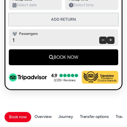
ADD RETURN
Passengers
1
BOOK NOW
Overview
Journey
Transfer options
Travell
Book now