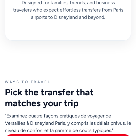
Designed for families, friends, and business
85 à 110 minutes. Pendant les périodes de pointe, les
travelers who expect effortless transfers from Paris
quais bondés et les correspondances avec beaucoup
airports to Disneyland and beyond.
d'escaliers peuvent ralentir le trajet davantage.
Avant de quitter Versailles, confirmez votre créneau
d'entrée au parc, l'adresse de l'hôtel et l'heure d'arrivée
prévue. Si vous réservez un transfert privé, partagez
un numéro de téléphone joignable et un point de prise
en charge exact pour que la remise soit rapide. Un peu
de préparation vous aide à passer moins de temps à
résoudre les problèmes logistiques et plus de temps à
WAYS TO TRAVEL
profiter de vos plans Disney l'après-midi ou le soir.
Pick the transfer that
matches your trip
"Examinez quatre façons pratiques de voyager de
Versailles à Disneyland Paris, y compris les délais prévus, le
niveau de confort et la gamme de coûts typiques."