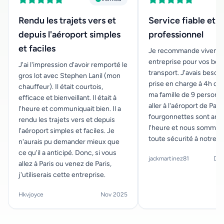
Rendu les trajets vers et
Service fiable et
depuis l'aéroport simples
professionnel
et faciles
Je recommande vivemen
entreprise pour vos bes
J'ai l'impression d'avoir remporté le
transport. J'avais besoi
gros lot avec Stephen Lanil (mon
prise en charge à 4h du
chauffeur). Il était courtois,
ma famille de 9 personn
efficace et bienveillant. Il était à
aller à l'aéroport de Paris
l'heure et communiquait bien. Il a
fourgonnettes sont arri
rendu les trajets vers et depuis
l'heure et nous sommes 
l'aéroport simples et faciles. Je
toute sécurité à notre d
n'aurais pu demander mieux que
ce qu'il a anticipé. Donc, si vous
jackmartinez81
Dec
allez à Paris ou venez de Paris,
j'utiliserais cette entreprise.
Hkvjoyce
Nov 2025