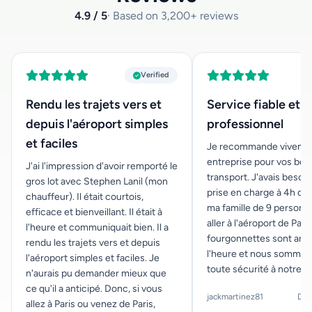
4.9 / 5
· Based on 3,200+ reviews
Verified
Rendu les trajets vers et
Service fiable et
depuis l'aéroport simples
professionnel
et faciles
Je recommande vivemen
entreprise pour vos bes
J'ai l'impression d'avoir remporté le
transport. J'avais besoi
gros lot avec Stephen Lanil (mon
prise en charge à 4h du
chauffeur). Il était courtois,
ma famille de 9 personn
efficace et bienveillant. Il était à
aller à l'aéroport de Paris
l'heure et communiquait bien. Il a
fourgonnettes sont arri
rendu les trajets vers et depuis
l'heure et nous sommes 
l'aéroport simples et faciles. Je
toute sécurité à notre d
n'aurais pu demander mieux que
ce qu'il a anticipé. Donc, si vous
jackmartinez81
Dec
allez à Paris ou venez de Paris,