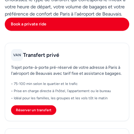
définissez votre prise en charge en fonction de la
votre heure de départ, votre volume de bagages et votre
recommandation de votre compagnie aérienne, puis
préférence de confort de Paris à l'aéroport de Beauvais.
ajoutez une marge pour la variabilité des routes.
Book a private ride
Enregistrez les détails du chauffeur ou les codes QR
des billets hors ligne, confirmez clairement votre
adresse de départ et prévoyez des minutes
supplémentaires si votre logement a un accès limité
Transfert privé
VAN
aux véhicules. Ces petites étapes de préparation
rendent le transfert de Paris à Beauvais plus fiable et
Trajet porte-à-porte pré-réservé de votre adresse à Paris à
réduisent la pression de dernière minute évitable.
l'aéroport de Beauvais avec tarif fixe et assistance bagages.
• 75-100 min selon le quartier et le trafic
• Prise en charge directe à l'hôtel, l'appartement ou le bureau
• Idéal pour les familles, les groupes et les vols tôt le matin
Réserver un transfert