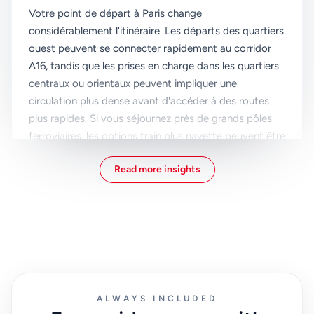
Votre point de départ à Paris change
considérablement l'itinéraire. Les départs des quartiers
ouest peuvent se connecter rapidement au corridor
A16, tandis que les prises en charge dans les quartiers
centraux ou orientaux peuvent impliquer une
circulation plus dense avant d'accéder à des routes
plus rapides. Si vous séjournez près de grands pôles
ferroviaires, les options train plus navette peuvent être
rentables, mais elles nécessitent un timing minutieux et
Read more insights
sont moins tolérantes en cas de retard des services.
Les transferts privés sont généralement préférés par
les familles et les groupes car ils réduisent les étapes
de manipulation : une prise en charge, un véhicule et
une arrivée directe au terminal de l'aéroport. Ceci est
particulièrement utile lorsque vous voyagez avec des
poussettes, des sacs de sport ou des bagages
ALWAYS INCLUDED
enregistrés pour plusieurs personnes. Une réservation