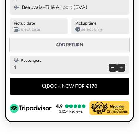
Swap pickup and destination
Beauvais–Tillé Airport (BVA)
Pickup date
Pickup time
ADD RETURN
Passengers
1
BOOK NOW FOR
€170