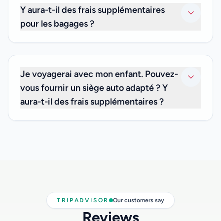
lesquels vous voyagez. Nous ne proposons pas de
Y aura-t-il des frais supplémentaires
services de transfert partagé.
pour les bagages ?
Non. Le prix de votre transfert privé inclut les frais de
bagages, vous n'avez donc pas à vous soucier de frais
supplémentaires.
Je voyagerai avec mon enfant. Pouvez-
vous fournir un siège auto adapté ? Y
aura-t-il des frais supplémentaires ?
Nous sommes heureux de vous informer que nous
pouvons vous proposer des sièges auto pour les
nourrissons de moins de 3 ans, sans frais supplémentaires.
Si vous en avez besoin, veuillez nous en informer au
moment de votre réservation et indiquez-nous l'âge de
votre enfant afin que nous ayons le siège auto approprié
disponible pour vous.
TRIPADVISOR
Our customers say
Reviews