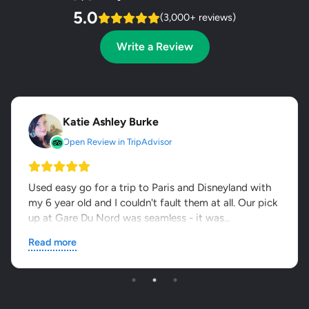
5.0
(3,000+ reviews)
Write a Review
Katie Ashley Burke
Open Review in TripAdvisor
Used easy go for a trip to Paris and Disneyland with
my 6 year old and I couldn't fault them at all. Our pick
up at Gare Du Nord was seamless - it was...
Read more