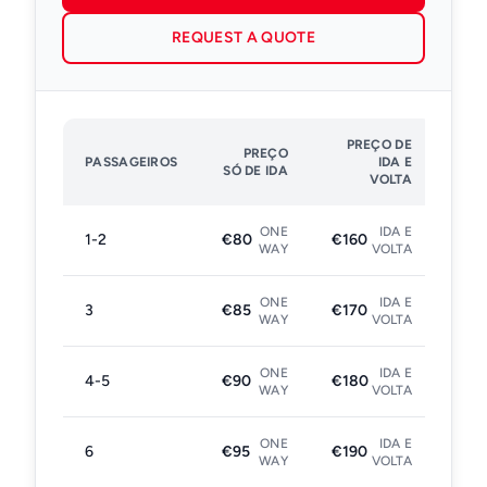
REQUEST A QUOTE
PREÇO DE
PREÇO
PASSAGEIROS
IDA E
SÓ DE IDA
VOLTA
ONE
IDA E
1-2
€80
€160
WAY
VOLTA
ONE
IDA E
3
€85
€170
WAY
VOLTA
ONE
IDA E
4-5
€90
€180
WAY
VOLTA
ONE
IDA E
6
€95
€190
WAY
VOLTA