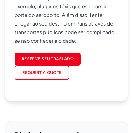
exemplo, alugar os táxis que esperam à
porta do aeroporto. Além disso, tentar
chegar ao seu destino em Paris através de
transportes públicos pode ser complicado
se não conhecer a cidade.
RESERVE SEU TRASLADO
AVERAGE JOURNEY TIME
25 minutos
REQUEST A QUOTE
to central Paris in normal traffic