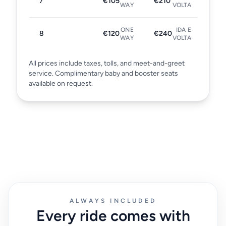
7
€105
€210
WAY
VOLTA
ONE
IDA E
8
€120
€240
WAY
VOLTA
All prices include taxes, tolls, and meet-and-greet
service. Complimentary baby and booster seats
available on request.
ALWAYS INCLUDED
Every ride comes with