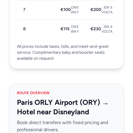
ONE
IDA E
7
€100
€200
WAY
VOLTA
ONE
IDA E
8
€115
€230
WAY
VOLTA
All prices include taxes, tolls, and meet-and-greet
service. Complimentary baby and booster seats
available on request.
ROUTE OVERVIEW
Paris ORLY Airport (ORY) →
Hotel near Disneyland
Book direct transfers with fixed pricing and
professional drivers.