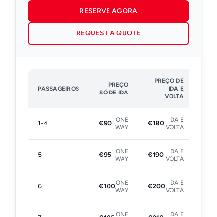
RESERVE AGORA
REQUEST A QUOTE
PREÇO DE
PREÇO
PASSAGEIROS
IDA E
SÓ DE IDA
VOLTA
ONE
IDA E
1-4
€90
€180
WAY
VOLTA
ONE
IDA E
5
€95
€190
WAY
VOLTA
ONE
IDA E
6
€100
€200
WAY
VOLTA
ONE
IDA E