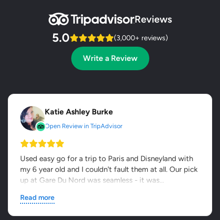
Reviews
5.0
(3,000+ reviews)
Write a Review
Katie Ashley Burke
Open Review in TripAdvisor
Used easy go for a trip to Paris and Disneyland with
my 6 year old and I couldn't fault them at all. Our pick
up at Gare Du Nord was seamless - it was...
Read more