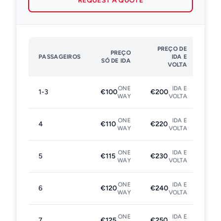
REQUEST A QUOTE
PREÇO DE
PREÇO
PASSAGEIROS
IDA E
SÓ DE IDA
VOLTA
ONE
IDA E
1-3
€100
€200
WAY
VOLTA
ONE
IDA E
4
€110
€220
WAY
VOLTA
ONE
IDA E
5
€115
€230
WAY
VOLTA
ONE
IDA E
6
€120
€240
WAY
VOLTA
ONE
IDA E
7
€125
€250