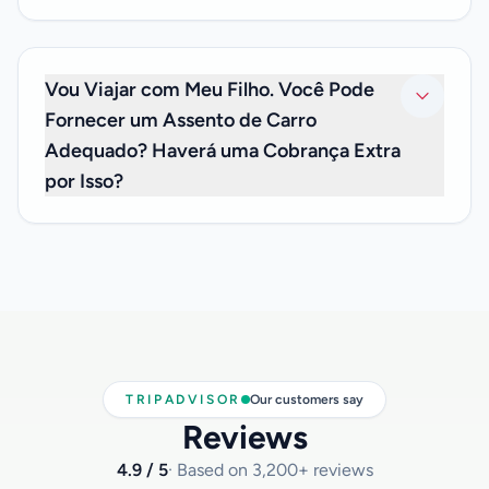
Não. O preço de sua transferência privada inclui taxas de
bagagem, portanto você não precisa se preocupar com
taxas extras.
Vou Viajar com Meu Filho. Você Pode
Fornecer um Assento de Carro
Adequado? Haverá uma Cobrança Extra
por Isso?
Temos o prazer de informar que podemos oferecer
assentos de carro para bebês menores de 3 anos, sem
custo adicional. Se você precisar de um, por favor nos
informe no momento em que fizer sua reserva e nos diga a
idade de seu filho, para que possamos ter o assento de
carro infantil apropriado disponível para você.
TRIPADVISOR
Our customers say
Reviews
4.9 / 5
· Based on 3,200+ reviews