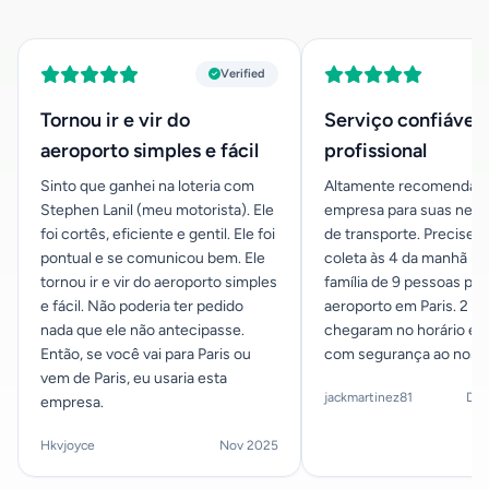
Verified
Tornou ir e vir do
Serviço confiável 
aeroporto simples e fácil
profissional
Sinto que ganhei na loteria com
Altamente recomendado
Stephen Lanil (meu motorista). Ele
empresa para suas nec
foi cortês, eficiente e gentil. Ele foi
de transporte. Precisei
pontual e se comunicou bem. Ele
coleta às 4 da manhã pa
tornou ir e vir do aeroporto simples
família de 9 pessoas para
e fácil. Não poderia ter pedido
aeroporto em Paris. 2 v
nada que ele não antecipasse.
chegaram no horário e
Então, se você vai para Paris ou
com segurança ao nosso
vem de Paris, eu usaria esta
jackmartinez81
Dec
empresa.
Hkvjoyce
Nov 2025