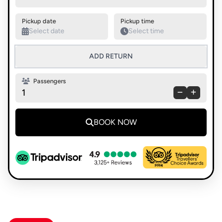
Swap pickup and destination
Pickup date
Pickup time
ADD RETURN
Passengers
1
BOOK NOW