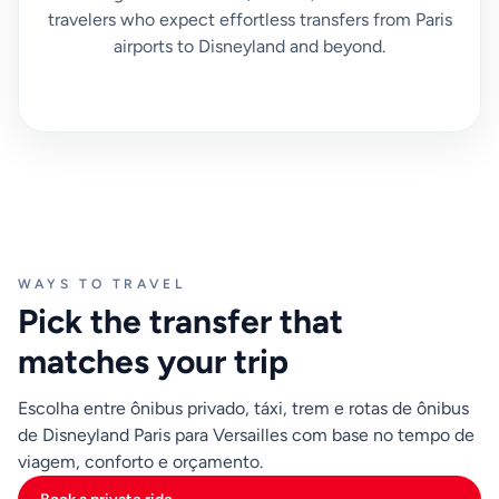
travelers who expect effortless transfers from Paris
intervalos de espera e tráfego ao redor dos pontos de
airports to Disneyland and beyond.
transferência podem estender a viagem
consideravelmente além da própria distância da
estrada. Para viajantes focados em orçamento,
verificar horários e rotas alternativas antes da partida
é essencial.
Qualquer que seja a opção escolhida, mantenha os
detalhes de reserva e ingressos acessíveis no seu
telefone e confirme o ponto exato de entrega em
WAYS TO TRAVEL
Versailles. A área do palácio, hotéis próximos e
Pick the transfer that
estações de trem são destinos próximos, mas não
idênticos. Informações claras de coleta e entrega
matches your trip
ajudam a evitar atrasos e mantêm seu itinerário do dia
no caminho certo.
Escolha entre ônibus privado, táxi, trem e rotas de ônibus
de Disneyland Paris para Versailles com base no tempo de
viagem, conforto e orçamento.