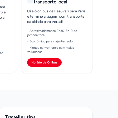
transporte local
ara
Use o ônibus de Beauvais para Paris
rô e
e termine a viagem com transporte
o a
da cidade para Versailles.
• Aproximadamente 2h30-3h10 de
jornada total
• Econômico para viajantes solo
• Menos conveniente com malas
volumosas
ção
Horário de Ônibus
Traveller tips