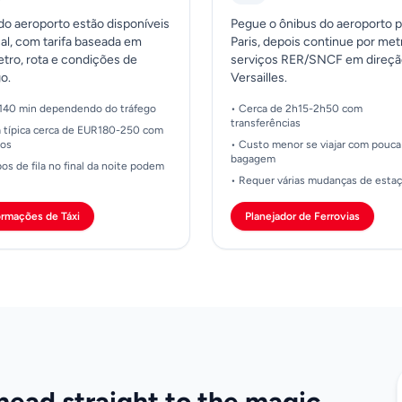
 do aeroporto estão disponíveis
Pegue o ônibus do aeroporto p
cal, com tarifa baseada em
Paris, depois continue por met
etro, rota e condições de
serviços RER/SNCF em direçã
go.
Versailles.
140 min dependendo do tráfego
• Cerca de 2h15-2h50 com
transferências
fa típica cerca de EUR180-250 com
ios
• Custo menor se viajar com pouca
bagagem
os de fila no final da noite podem
• Requer várias mudanças de esta
ormações de Táxi
Planejador de Ferrovias
 head straight to the magic