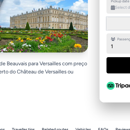
Pickup date
Passeng
1
de Beauvais para Versailles com preço
erto do Château de Versailles ou
ons
Traveller tips
Related routes
Vehicles
FAQs
Review