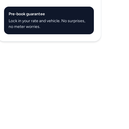
Pre-book guarantee
Lock in your rate and vehicle. No surprises,
no meter worries.