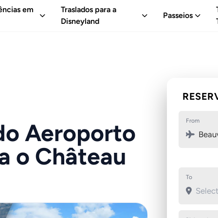
ências em
Traslados para a
Passeios
Disneyland
RESER
From
do Aeroporto
Beauv
ra o Château
To