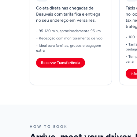
Coleta direta nas chegadas de
Táxis
Beauvais com tarifa fixa e entrega
no lo
no seu endereço em Versailles.
taxím
tráfe
• 95-120 min, aproximadamente 95 km
• 100-
• Recepção com monitoramento de voo
• Tari
• Ideal para famílias, grupos e bagagem
pedág
extra
• Temp
variar
Reservar Transferência
Inf
HOW TO BOOK
Arrive, meet your driver,