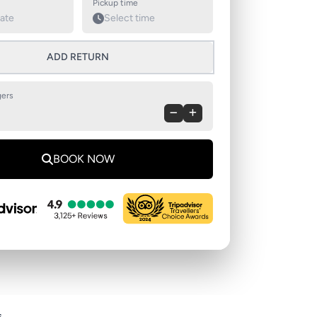
Pickup time
ADD RETURN
ers
BOOK NOW
s