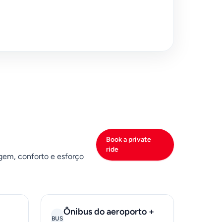
Book a private
ride
gem, conforto e esforço
Ônibus do aeroporto +
BUS