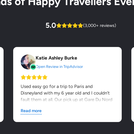
s of Happy Travellers Ever
5.0
(3,000+ reviews)
Katie Ashley Burke
Open Review in TripAdvisor
Used easy go for a trip to Paris and
Disneyland with my 6 year old and I couldn't
fault them at all. Our pick up at Gare Du Nord
was seamless - it was...
Read more