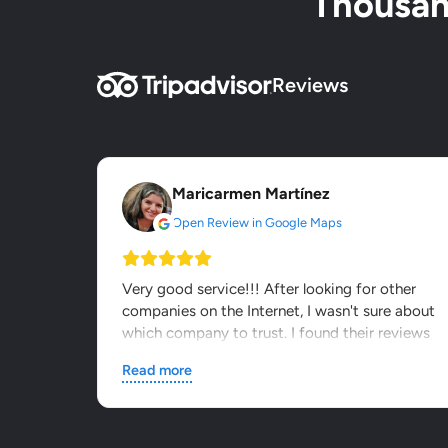
Thousand
Reviews
Maricarmen Martínez
Open Review in Google Maps
Very good service!!! After looking for other
companies on the Internet, I wasn't sure about
which company to trust. I found their reviews
on other webs and...
Read more