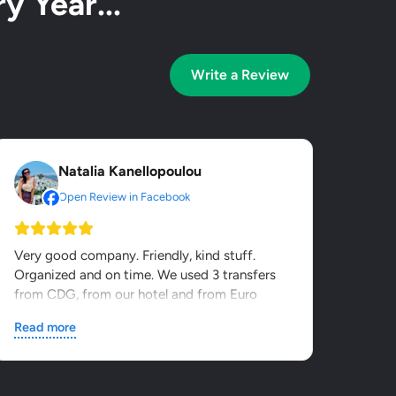
y Year...
Write a Review
Natalia Kanellopoulou
Open Review in Facebook
Very good company. Friendly, kind stuff.
Organized and on time. We used 3 transfers
from CDG, from our hotel and from Euro
Disney. It was value for...
Read more