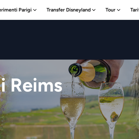
erimenti Parigi
Transfer Disneyland
Tour
Tari
i Reims