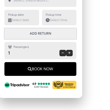
Swap pickup and destination
Pickup date
Pickup time
ADD RETURN
Passengers
1
BOOK NOW