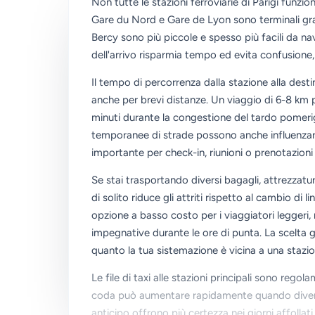
Non tutte le stazioni ferroviarie di Parigi funzi
Gare du Nord e Gare de Lyon sono terminali gran
Bercy sono più piccole e spesso più facili da na
dell'arrivo risparmia tempo ed evita confusione,
Il tempo di percorrenza dalla stazione alla destin
anche per brevi distanze. Un viaggio di 6-8 km 
minuti durante la congestione del tardo pomerigg
temporanee di strade possono anche influenzare i
importante per check-in, riunioni o prenotazioni 
Se stai trasportando diversi bagagli, attrezzatur
di solito riduce gli attriti rispetto al cambio di
opzione a basso costo per i viaggiatori leggeri,
impegnative durante le ore di punta. La scelta 
quanto la tua sistemazione è vicina a una stazio
Le file di taxi alle stazioni principali sono rego
coda può aumentare rapidamente quando diversi tr
anticipo offrono più certezza nei giorni affolla