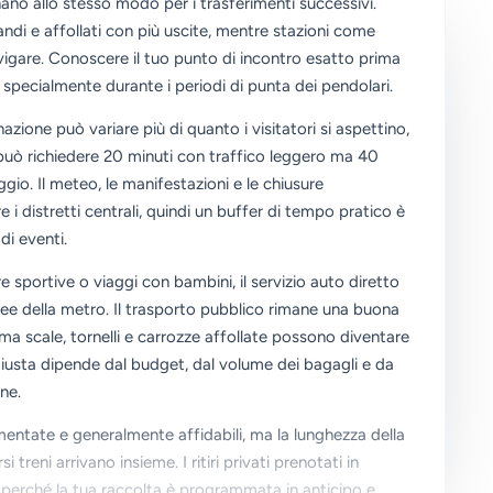
onano allo stesso modo per i trasferimenti successivi.
di e affollati con più uscite, mentre stazioni come
vigare. Conoscere il tuo punto di incontro esatto prima
 specialmente durante i periodi di punta dei pendolari.
azione può variare più di quanto i visitatori si aspettino,
può richiedere 20 minuti con traffico leggero ma 40
io. Il meteo, le manifestazioni e le chiusure
 distretti centrali, quindi un buffer di tempo pratico è
di eventi.
e sportive o viaggi con bambini, il servizio auto diretto
 linee della metro. Il trasporto pubblico rimane una buona
 ma scale, tornelli e carrozze affollate possono diventare
giusta dipende dal budget, dal volume dei bagagli e da
ne.
lamentate e generalmente affidabili, ma la lunghezza della
eni arrivano insieme. I ritiri privati prenotati in
ti perché la tua raccolta è programmata in anticipo e