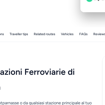
ons
Traveller tips
Related routes
Vehicles
FAQs
Review
azioni Ferroviarie di
à
arnasse o da qualsiasi stazione principale al tuo