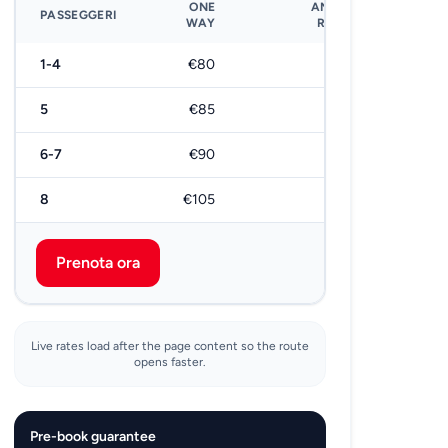
ONE
ANDATA E
PASSEGGERI
WAY
RITORNO
1-4
€80
€160
5
€85
€170
6-7
€90
€180
8
€105
€210
Prenota ora
Live rates load after the page content so the route
opens faster.
Pre-book guarantee