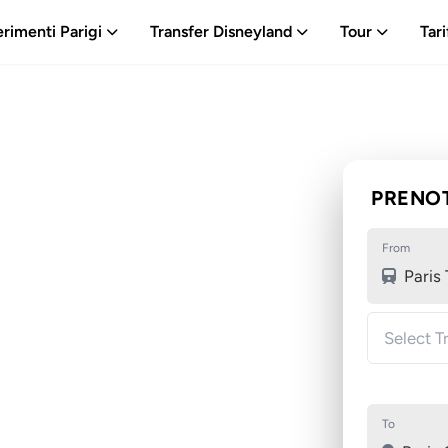
erimenti Parigi
Transfer Disneyland
Tour
Tari
PRENOT
From
Paris 
To