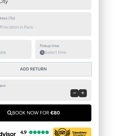
Swap pickup and destination
City
ress (To)
Pickup time
ADD RETURN
ers
BOOK NOW FOR
€80