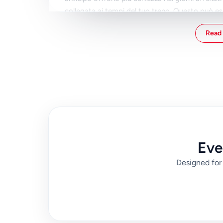
collegata ai tempi del tuo treno. Questo può es
rigoroso poco dopo l'arrivo.
Read 
Prima del viaggio, tieni il numero del treno, l'ora 
posto. Per gli appartamenti, aggiungi codici di a
aspettare per strada. Questi piccoli passaggi di
aiutano a sistemarti a Parigi senza decisioni di 
Eve
Designed for 