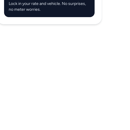
Lock in your rate and vehicle. No surprises,
no meter worries.