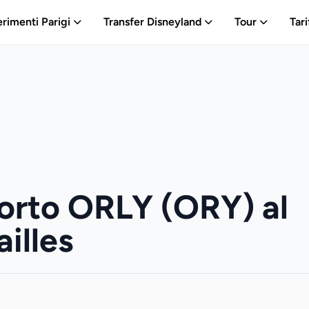
erimenti Parigi
Transfer Disneyland
Tour
Tari
orto ORLY (ORY) al
ailles