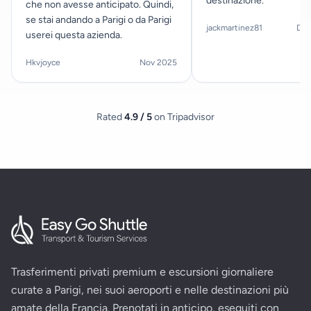
destinazione.
che non avesse anticipato. Quindi,
se stai andando a Parigi o da Parigi
jackmartinez81
Dec
userei questa azienda.
Hkvjoyce
Nov 2025
Rated
4.9 / 5
on Tripadvisor
Trasferimenti privati premium e escursioni giornaliere
curate a Parigi, nei suoi aeroporti e nelle destinazioni più
amate della Francia. Prenotati in anticipo, eseguiti con