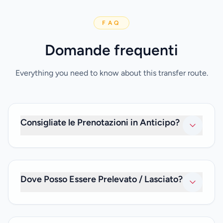
FAQ
Domande frequenti
Everything you need to know about this transfer route.
Consigliate le Prenotazioni in Anticipo?
È meglio effettuare una prenotazione almeno 24 ore in
anticipo per evitare delusioni e aiutarci a garantire che il
tuo shuttle sia pronto per te in orario. Hai bisogno di
Dove Posso Essere Prelevato / Lasciato?
viaggiare lo stesso giorno? Non preoccuparti. Faremo
comunque del nostro meglio per soddisfare le tue
richieste dell'ultimo minuto.
Puoi scegliere tra i seguenti punti di prelievo e riconsegna,
oppure contattaci se preferisci un viaggio personalizzato.