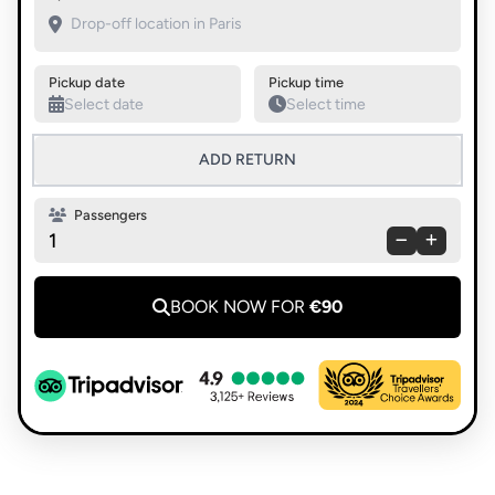
Pickup date
Pickup time
ADD RETURN
Passengers
1
BOOK NOW FOR
€90