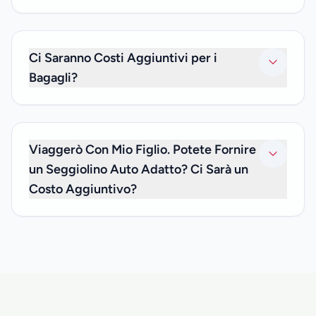
No. Poiché offriamo solo trasferimenti privati, sarai solo tu
e chiunque altro della tua famiglia e amici con cui stai
viaggiando. Non offriamo servizi di trasferimento
Ci Saranno Costi Aggiuntivi per i
condiviso.
Bagagli?
No. Il prezzo del tuo trasferimento privato include i costi
dei bagagli, quindi non devi preoccuparti di eventuali costi
aggiuntivi.
Viaggerò Con Mio Figlio. Potete Fornire
un Seggiolino Auto Adatto? Ci Sarà un
Costo Aggiuntivo?
Siamo felici di informarti che possiamo offrirti seggiolini
auto per bambini sotto i 3 anni, senza costi aggiuntivi. Se
ne hai bisogno, informaci al momento della prenotazione e
comunicaci l'età di tuo figlio, in modo che possiamo avere il
seggiolino auto appropriato disponibile per te.