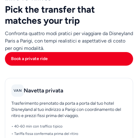
con i bagagli. Quindi abbina quelle priorità a un orario
Pick the transfer that
di partenza realistico da Disneyland e alla tua
destinazione esatta a Parigi. Con questo approccio,
matches your trip
eviti cambiamenti dell'ultimo minuto e arrivi con tempi
più prevedibili per il check-in, le riunioni o i piani di
Confronta quattro modi pratici per viaggiare da Disneyland
visita turistica.
Paris a Parigi, con tempi realistici e aspettative di costo
per ogni modalità.
Book a private ride
Navetta privata
VAN
Trasferimento prenotato da porta a porta dal tuo hotel
Disneyland al tuo indirizzo a Parigi con coordinamento del
ritiro e prezzi fissi prima del viaggio.
• 40-60 min con traffico tipico
• Tariffa fissa confermata prima del ritiro