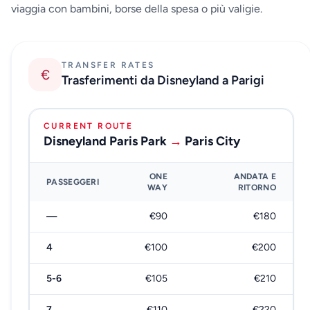
viaggia con bambini, borse della spesa o più valigie.
TRANSFER RATES
€
Trasferimenti da Disneyland a Parigi
CURRENT ROUTE
Disneyland Paris Park
→
Paris City
ONE
ANDATA E
PASSEGGERI
WAY
RITORNO
—
€90
€180
4
€100
€200
5-6
€105
€210
7
€110
€220