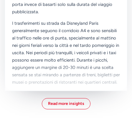
porta invece di basarti solo sulla durata del viaggio
pubblicizzata.
I trasferimenti su strada da Disneyland Paris
generalmente seguono il corridoio A4 e sono sensibili
al traffico nelle ore di punta, specialmente al mattino
nei giorni feriali verso la città e nel tardo pomeriggio in
uscita. Nei periodi più tranquilli, i veicoli privati e i taxi
possono essere molto efficienti. Durante i picchi,
aggiungere un margine di 20-30 minuti è una scelta
sensata se stai mirando a partenze di treni, biglietti per
musei o prenotazioni di ristoranti nei quartieri centrali.
RER A è solitamente l'opzione di miglior valore per i
viaggiatori con bagagli leggeri e alloggio vicino a una
Read more insights
stazione collegata. Funziona frequentemente ed evita
la congestione stradale, ma i vagoni affollati durante
le ore di pendolarismo possono essere difficili con
passeggini o borse grandi. Se il tuo gruppo include