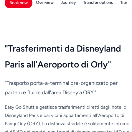
Overview
Journey
Transfer options
Travell
Book now
"Trasferimenti da Disneyland
Paris all'Aeroporto di Orly"
"Trasporto porta-a-terminal pre-organizzato per
partenze fluide dall'area Disney a ORY."
Easy Go Shuttle gestisce trasferimenti diretti dagli hotel di
Disneyland Paris e dai vicini appartamenti all'Aeroporto di
Parigi Orly (ORY). La distanza stradale è solitamente intorno
ai 45-50 chilometri, con tempi di viaggio spesso tra i 50 e gli