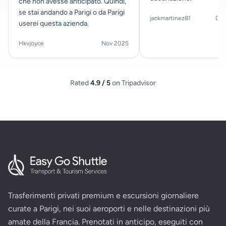
che non avesse anticipato. Quindi,
se stai andando a Parigi o da Parigi
jackmartinez81
Dec
userei questa azienda.
Hkvjoyce
Nov 2025
Rated
4.9 / 5
on Tripadvisor
Trasferimenti privati premium e escursioni giornaliere
curate a Parigi, nei suoi aeroporti e nelle destinazioni più
amate della Francia. Prenotati in anticipo, eseguiti con