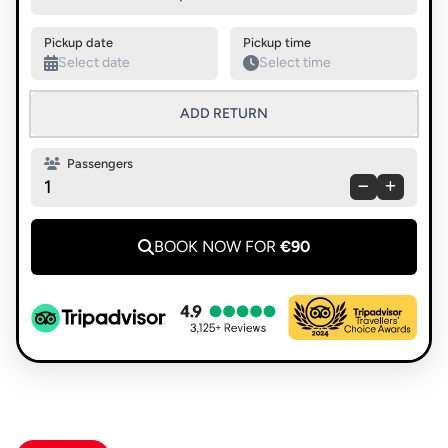
Swap pickup and destination
Pickup date
Pickup time
ADD RETURN
Passengers
1
BOOK NOW FOR
€90