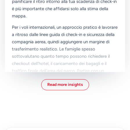
pianificare il ritiro intorno alla tua scadenza di check-in
è più importante che affidarsi solo alla stima della
mappa.
Per i voli internazionali, un approccio pratico è lavorare
a ritroso dalle linee guida di check-in e sicurezza della
compagnia aerea, quindi aggiungere un margine di
trasferimento realistico. Le famiglie spesso
sottovalutano quanto tempo possono richiedere il
checkout dell'hotel, il caricamento dei bagagli e il
traffico finale dell'area del parco. Partire con un
margine riduce lo stress e ti dà spazio per piccoli
Read more insights
ritardi senza correre attraverso il terminal. Questo è
particolarmente utile quando si viaggia con bambini,
passeggini o bagagli di grandi dimensioni.
I servizi di trasferimento privato sono popolari su
questo percorso perché il ritiro è allineato al tuo orario
di volo e alle esigenze del gruppo. Sei prelevato