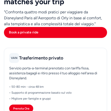
matches your trip
tua prenotazione, le informazioni del terminal e
l'accesso al telefono. Conferma chiaramente la tua
"Confronta quattro modi pratici per viaggiare da
posizione di ritiro, incluse le istruzioni di ingresso
Disneyland Paris all'Aeroporto di Orly in base al comfort,
dell'hotel o del cancello della residenza, in modo che la
alla tempistica e alla complessità totale del viaggio."
partenza sia efficiente. Piccoli passi di preparazione
Book a private ride
rendono il percorso più fluido e ti aiutano a
raggiungere Orly con abbastanza tempo per il
deposito dei bagagli, la sicurezza e un inizio più
confortevole del tuo volo di ritorno.
Trasferimento privato
VAN
Servizio porta-a-terminal prenotato con tariffa fissa,
assistenza bagagli e ritiro presso il tuo alloggio nell'area di
Disneyland.
• 50-80 min - circa 48 km
• Supporto di programmazione basato sul volo
• Migliore per famiglie e gruppi
Prenota Ora