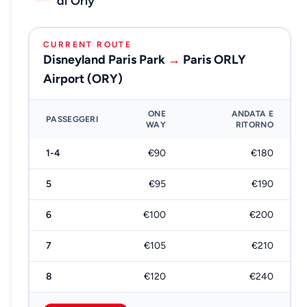
di Orly
CURRENT ROUTE
Disneyland Paris Park
→
Paris ORLY
Airport (ORY)
ONE
ANDATA E
PASSEGGERI
WAY
RITORNO
1-4
€90
€180
5
€95
€190
6
€100
€200
7
€105
€210
8
€120
€240