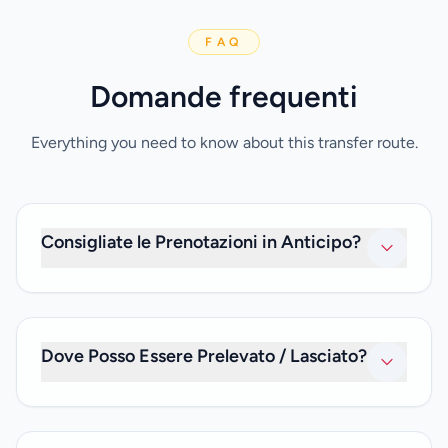
FAQ
Domande frequenti
Everything you need to know about this transfer route.
Consigliate le Prenotazioni in Anticipo?
È meglio effettuare una prenotazione almeno 24 ore in
anticipo per evitare delusioni e aiutarci a garantire che il
tuo shuttle sia pronto per te in orario. Hai bisogno di
Dove Posso Essere Prelevato / Lasciato?
viaggiare lo stesso giorno? Non preoccuparti. Faremo
comunque del nostro meglio per soddisfare le tue
richieste dell'ultimo minuto.
Puoi scegliere tra i seguenti punti di prelievo e riconsegna,
oppure contattaci se preferisci un viaggio personalizzato.