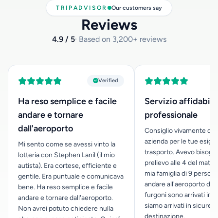
TRIPADVISOR
Our customers say
Reviews
4.9 / 5
· Based on 3,200+ reviews
Verified
Ha reso semplice e facile
Servizio affidabile
andare e tornare
professionale
dall'aeroporto
Consiglio vivamente qu
azienda per le tue esige
Mi sento come se avessi vinto la
trasporto. Avevo bisogn
lotteria con Stephen Lanil (il mio
prelievo alle 4 del mattin
autista). Era cortese, efficiente e
mia famiglia di 9 person
gentile. Era puntuale e comunicava
andare all'aeroporto di Pa
bene. Ha reso semplice e facile
furgoni sono arrivati in o
andare e tornare dall'aeroporto.
siamo arrivati in sicurez
Non avrei potuto chiedere nulla
destinazione.