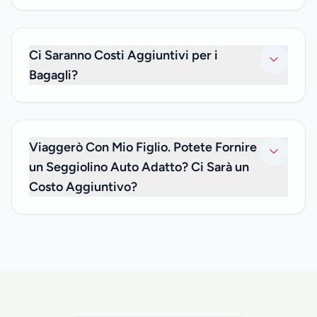
No. Poiché offriamo solo trasferimenti privati, sarai solo tu
e chiunque altro della tua famiglia e amici con cui stai
viaggiando. Non offriamo servizi di trasferimento
Ci Saranno Costi Aggiuntivi per i
condiviso.
Bagagli?
No. Il prezzo del tuo trasferimento privato include i costi
dei bagagli, quindi non devi preoccuparti di eventuali costi
aggiuntivi.
Viaggerò Con Mio Figlio. Potete Fornire
un Seggiolino Auto Adatto? Ci Sarà un
Costo Aggiuntivo?
Siamo felici di informarti che possiamo offrirti seggiolini
auto per bambini sotto i 3 anni, senza costi aggiuntivi. Se
ne hai bisogno, informaci al momento della prenotazione e
comunicaci l'età di tuo figlio, in modo che possiamo avere il
seggiolino auto appropriato disponibile per te.